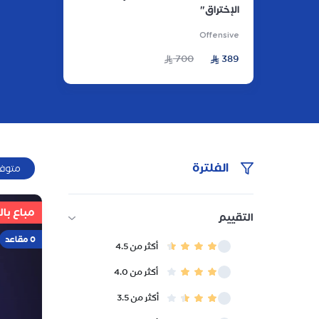
الإختراق"
Offensive
700
389
الفلترة
متوفر
مباع با
التقييم
0 مقاعد
أكثر من 4.5
أكثر من 4.0
أكثر من 3.5