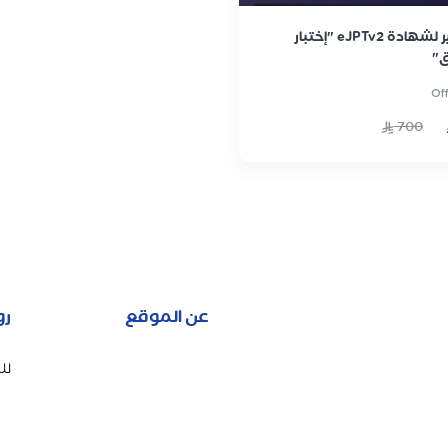
التحضير لشهادة eJPTv2 "إختبار
ق"
Of
700
عن الموقع
رو
لل